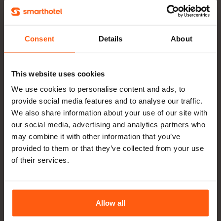
Consent
Details
About
Ontdek je Payment
This website uses cookies
Blueprint
We use cookies to personalise content and ads, to
provide social media features and to analyse our traffic.
Plan direct een gesprek waarin we je
We also share information about your use of our site with
huidige proces doornemen, en de
our social media, advertising and analytics partners who
handmatige stappen en compliance-
may combine it with other information that you’ve
provided to them or that they’ve collected from your use
risico's identificeren. We laten je zien
of their services.
hoe Smart Payments betalingen kan
vereenvoudigen en automatiseren.
Allow all
Plan een gesprek