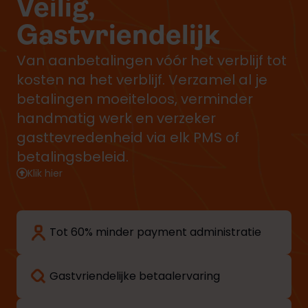
Veilig,
Gastvriendelijk
Van aanbetalingen vóór het verblijf tot
kosten na het verblijf. Verzamel al je
betalingen moeiteloos, verminder
handmatig werk en verzeker
gasttevredenheid via elk PMS of
betalingsbeleid.
Klik hier
Tot 60% minder payment administratie
Gastvriendelijke betaalervaring