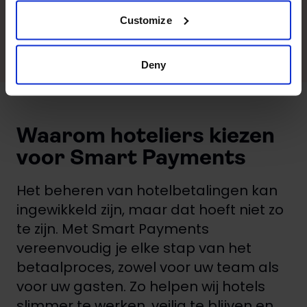
Customize
Of vraag het ons via
+31 30 782 0590
Deny
Waarom hoteliers kiezen
voor Smart Payments
Het beheren van hotelbetalingen kan
ingewikkeld zijn, maar dat hoeft niet zo
te zijn. Met Smart Payments
vereenvoudig je elke stap van het
betaalproces, zowel voor uw team als
voor uw gasten. Zo helpen wij hotels
slimmer te werken, veilig te blijven en