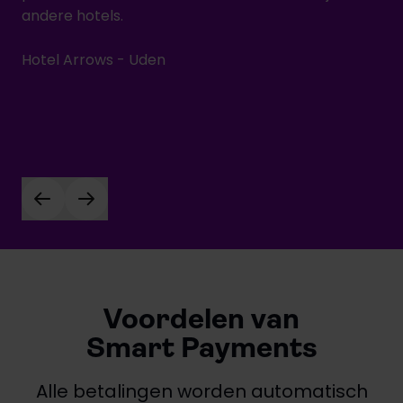
andere hotels.
voo
sy
Hotel Arrows - Uden
pr
gew
Res
Voordelen van
Smart Payments
Alle betalingen worden automatisch