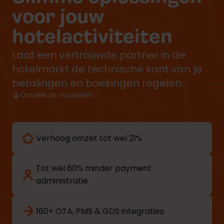
voor jouw
hotelactiviteiten
Laat een vertrouwde partner in de
hotelmarkt de technische kant van je
betalingen en boekingen regelen.
Ontdek de voordelen
Verhoog omzet tot wel 21%
Tot wel 60% minder payment
administratie
160+ OTA, PMS & GDS integraties