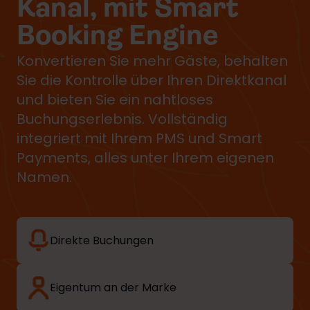
Kanal, mit Smart
Booking Engine
Konvertieren Sie mehr Gäste, behalten
Sie die Kontrolle über Ihren Direktkanal
und bieten Sie ein nahtloses
Buchungserlebnis. Vollständig
integriert mit Ihrem PMS und Smart
Payments, alles unter Ihrem eigenen
Namen.
Direkte Buchungen
Eigentum an der Marke