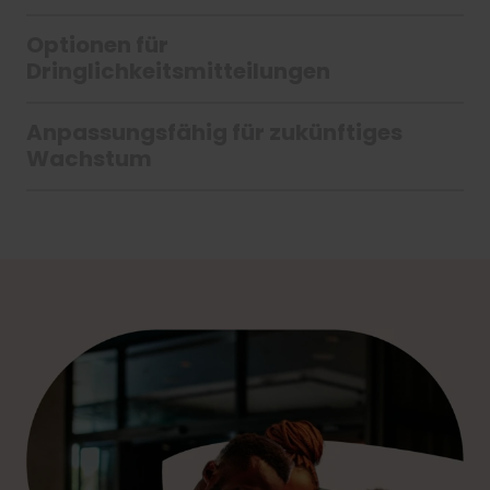
Optionen für
Dringlichkeitsmitteilungen
Anpassungsfähig für zukünftiges
Wachstum